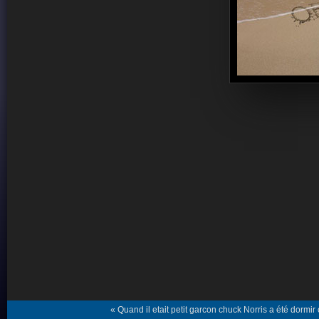
« Quand il etait petit garcon chuck Norris a été dormir