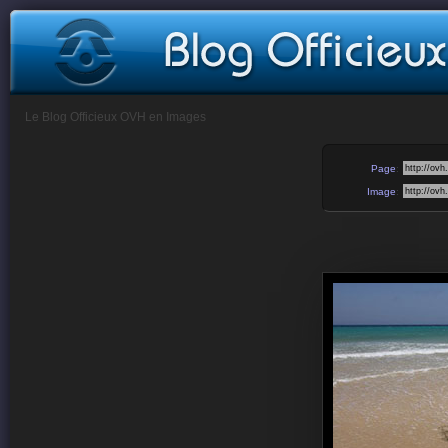
Le Blog Officieux OVH en Images
Page
:
Image
: