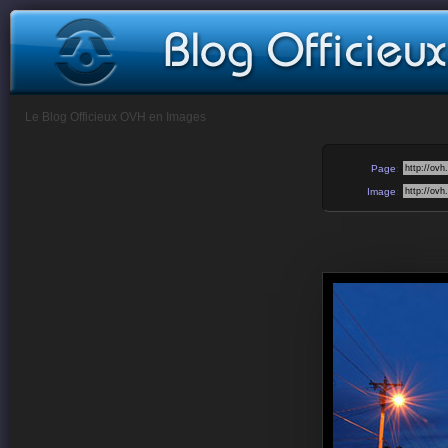
Le Blog Officieux OVH en Images
Page
:
Image
: