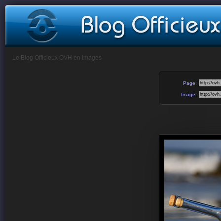
Le Blog Officieux OVH en Images
Page
:
Image
: