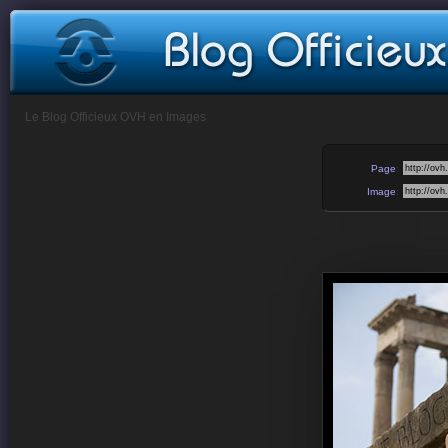
Le Blog Officieux OVH en Images
Page
:
Image
: